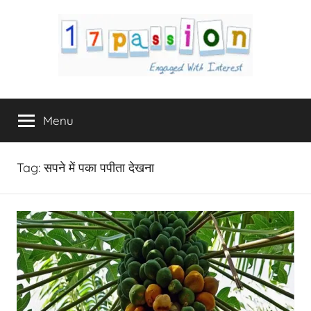
Skip
to
content
17Passion.com
Engaged
with
Menu
Interest
Tag:
सपने में पका पपीता देखना