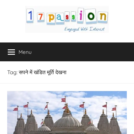
Skip
to
content
17Passion.com
Engaged
with
Menu
Interest
Tag:
सपने में खंडित मूर्ति देखना