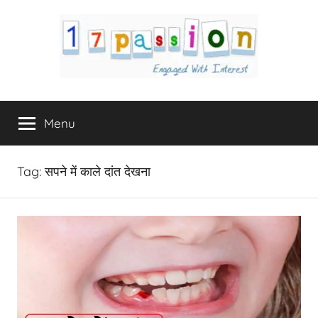
Skip
to
content
17Passion.com
Engaged
with
Menu
Interest
Tag:
सपने में काले दांत देखना